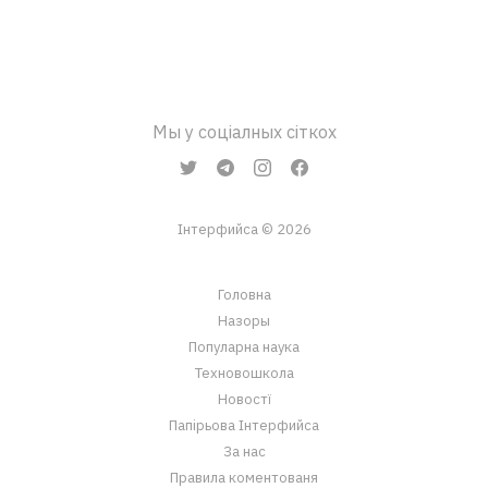
Мы у соціалных сіткох
Інтерфийса © 2026
Головна
Назоры
Популарна наука
Техновошкола
Новостї
Папірьова Інтерфийса
За нас
Правила коментованя