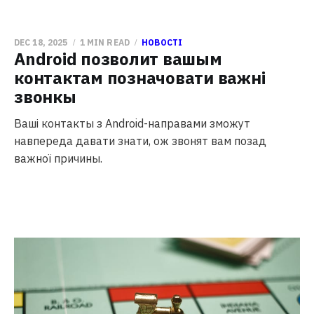
DEC 18, 2025
1 MIN READ
НОВОСТІ
Android позволит вашым
контактам позначовати важні
звонкы
Ваші контакты з Android-направами зможут
навпереда давати знати, ож звонят вам позад
важної причины.