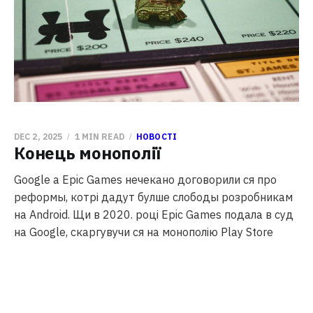
DEC 2, 2025
1 MIN READ
НОВОСТІ
Конець монополії
Google а Epic Games нечекано договорили ся про
реформы, котрі дадут булше слободы розробникам
на Android. Щи в 2020. році Epic Games подала в суд
на Google, скаргувучи ся на монополію Play Store