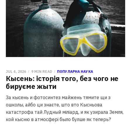
JUL 4, 2026
9 MIN READ
ПОПУЛАРНА НАУКА
Кысень: історія того, без чого не
бируєме жыти
За кысень и фотосинтез майжень тямите щи з
ошколы, айбо ци знаєте, што вто Кысньова
катастрофа тай Лудный міліард, и як узирала Земля,
кой кысню в атмосфері было булше як теперь?