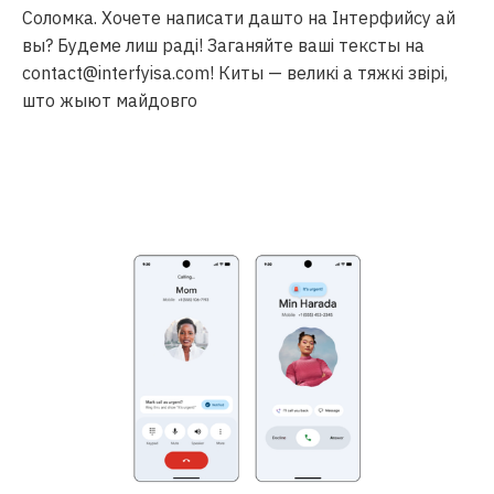
Соломка. Хочете написати дашто на Інтерфийсу ай
вы? Будеме лиш раді! Заганяйте ваші тексты на
contact@interfyisa.com! Киты — великі а тяжкі звірі,
што жыют майдовго