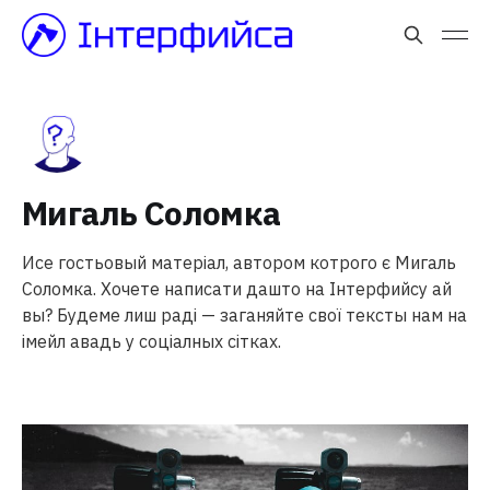
Мигаль Соломка
Исе гостьовый матеріал, автором котрого є Мигаль
Соломка. Хочете написати дашто на Інтерфийсу ай
вы? Будеме лиш раді — заганяйте свої тексты нам на
імейл авадь у соціалных сітках.