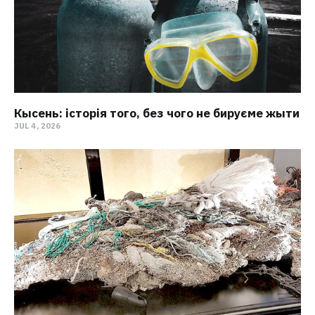
Кысень: історія того, без чого не бируєме жыти
JUL 4, 2026