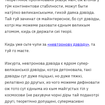
тӯм контінентови стабілности, можут быти
натӯлко великанськыми, гикой даяка дзвізда.
Тай туй зачинат ся майінтересноє, бо сут дзвізды,
котрі мы можеме раховати єдным великым
атомом, кидь ся держати сиї теорії.
Кидь уже сьте чули за
«невтронову дзвізду»
, та
туй го маєте.
Изкурта, невтронова дзвізда є ядром супер-
веліканської дзвізды, котра детоновала, такі
дзвізды сут дуже піціцькі, но дуже тяжкі,
релатівно до другых, из чого можеме дефіновати
ож тото сут єдныма из кым майгустых тїл у
космосови (не рахувучи чорні дїры тай подакотрі
другі, теоретічно допущені, супермасивні