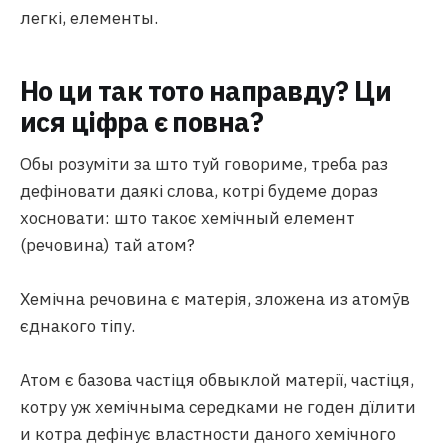
легкі, елементы.
Но ци так тото направду? Ци
ися ціфра є повна?
Обы розуміти за што туй говориме, треба раз
дефіновати даякі слова, котрі будеме дораз
хосновати: што такоє хемічный елемент
(речовина) тай атом?
Хемічна речовина є матерія, зложена из атомӯв
єднакого тіпу.
Атом є базова частіця обвыклой матерії, частіця,
котру уж хемічныма середками не годен дїлити
и котра дефінує властности даного хемічного