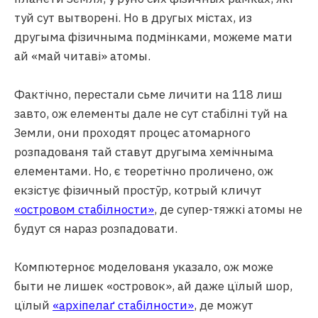
туй сут вытворені. Но в другых містах, из
другыма фізичныма подмінками, можеме мати
ай «май читаві» атомы.
Фактічно, перестали сьме личити на 118 лиш
завто, ож елементы дале не сут стабілні туй на
Земли, они проходят процес атомарного
розпадованя тай ставут другыма хемічныма
елементами. Но, є теоретічно проличено, ож
екзістує фізичный простӯр, котрый кличут
«островом стабілности»
, де супер-тяжкі атомы не
будут ся нараз розпадовати.
Компютерноє моделованя указало, ож може
быти не лишек «островок», ай даже цїлый шор,
цїлый
«архіпелаґ стабілности»
, де можут