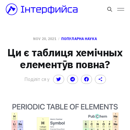
NOV 20, 2021
ПОПУЛАРНА НАУКА
Ци є таблиця хемічных
елементӯв повна?
Поділіт ся у