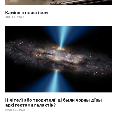
Каміня з пластіком
JUL 19, 2025
Нічітелї або творителї: ці были чорны дїры
архітектами ґалактік?
MAR 31, 2025