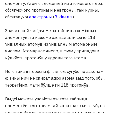
елементу. Атом є зложеный из атомового ядра,
обсягуючого протоны и невтроны, тай кӯркы,
обсягувучої
електроны
(
Вікіпедія
).
Значит, кой бисїдуєме за таблицю хемічных
алементӯв, та кажеме ож найшли сьме 118
унікалных атомӯв из унікалным атомарным
числом. Атомарноє число, в сьому припадови —
кӯлкӯсть протонӯв у ядрови того атома.
Но, є така інтересна фіґля, ож сугубо по законам
фізикы нич не спират ядро атома выд того, обы,
теоретічно, мати бӯлше ги 118 протонӯв.
Выдсі можете уповісти ож тота таблиця
елементӯв є «готова» тай «платна» хыба туй, на
планети Земля, у руно сих фізичных рамках, які