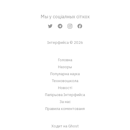
Мы у соціалных сіткох
Інтерфийса © 2026
Головна
Назоры
Популарна наука
Техновошкола
Новостї
Папірьова Інтерфийса
За нас
Правила коментованя
Ходит на Ghost