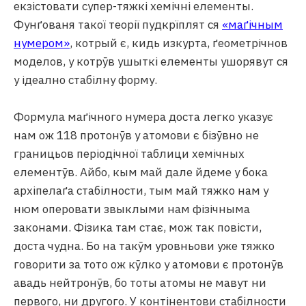
екзістовати супер-тяжкі хемічні елементы.
Фунґованя такої теорії пудкрїплят ся
«маґічным
нумером»
, котрый є, кидь изкурта, ґеометрічнов
моделов, у котрӯв ушыткі елементы ушорявут ся
у ідеално стабілну форму.
Формула маґічного нумера доста легко указує
нам ож 118 протонӯв у атомови є бізӯвно не
границьов періодічної таблици хемічных
елементӯв. Айбо, кым май дале йдеме у бока
архіпелаґа стабілности, тым май тяжко нам у
нюм оперовати звыклыми нам фізічныма
законами. Фізика там стає, мож так повісти,
доста чудна. Бо на такӯм уровньови уже тяжко
говорити за тото ож кӯлко у атомови є протонӯв
авадь нейтронӯв, бо тоты атомы не мавут ни
первого, ни другого. У контінентови стабілности