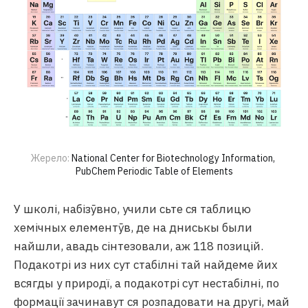
Жерело: 
National Center for Biotechnology Information, 
PubChem Periodic Table of Elements
У школі, набізӯвно, учили сьте ся таблицю
хемічных елементӯв, де на дниськы были
найшли, авадь сінтезовали, аж 118 позицій.
Подакотрі из них сут стабілні тай найдеме йих
всягды у природї, а подакотрі сут нестабілні, по
формації зачинавут ся розпадовати на другі, май