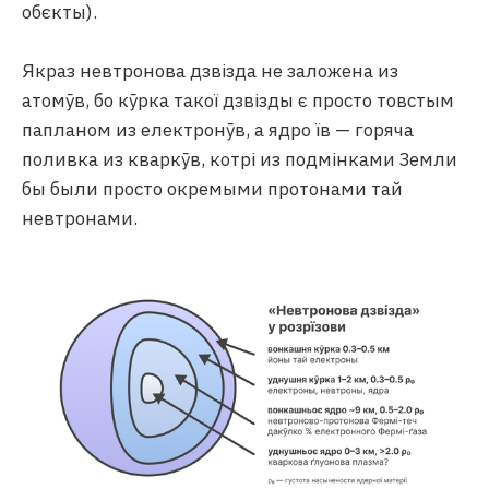
обєкты).
Якраз невтронова дзвізда не заложена из
атомӯв, бо кӯрка такої дзвізды є просто товстым
папланом из електронӯв, а ядро їв — горяча
поливка из кваркӯв, котрі из подмінками Земли
бы были просто окремыми протонами тай
невтронами.