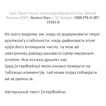
Дані: Павел Генсел, Алєксандр Юрьєвіч Потєхін, Дмітрій 
Яковлєв (2007). 
Neutron Stars
, с. 12. Springer; 
ISBN 978-0-387-
33543-8
Из сього видиме, ож, кидь ся додержовати теорії
архіпелаґу стабілности, кидь дефіновати атом
крӯзі його атомарноє число, та мож ай
невтронову дзвізду раховати супер-масівным
атомом. Исе потихы дрылят нас
(ред.ІнтерФийсы) мало инчако позерати на
таблицю елементӯв, тай може пораз побзерати
ай за рамкы їв.
Авторськый текст ІнтерФийсы.