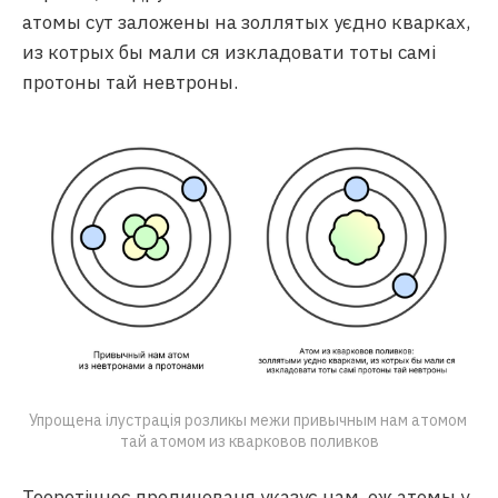
атомы сут заложены на золлятых уєдно кварках,
из котрых бы мали ся изкладовати тоты самі
протоны тай невтроны.
Упрощена ілустрація розликы межи привычным нам атомом 
тай атомом из кварковов поливков
Теоретічноє проличованя указує нам, ож атомы у