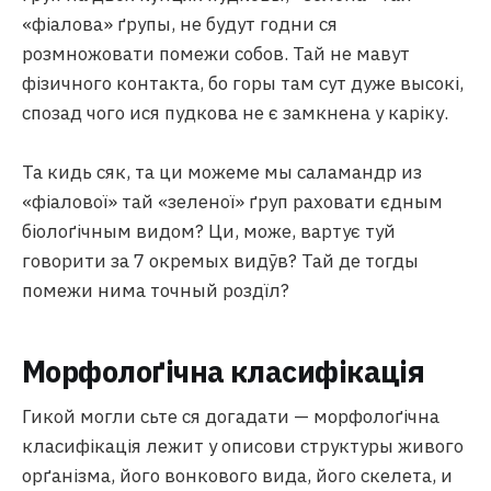
«фіалова» ґрупы, не будут годни ся
розмножовати помежи собов. Тай не мавут
фізичного контакта, бо горы там сут дуже высокі,
спозад чого ися пудкова не є замкнена у каріку.
Та кидь сяк, та ци можеме мы саламандр из
«фіалової» тай «зеленої» ґруп раховати єдным
біолоґічным видом? Ци, може, вартує туй
говорити за 7 окремых видӯв? Тай де тогды
помежи нима точный роздїл?
Морфолоґічна класифікація
Гикой могли сьте ся догадати — морфолоґічна
класифікація лежит у описови структуры живого
орґанізма, його вонкового вида, його скелета, и