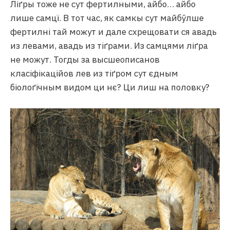
Ліґры тоже не сут фертилными, айбо… айбо
лише самцї. В тот час, як самкы сут майбӯлше
фертилні тай можут и дале схрещовати ся авадь
из левами, авадь из тіґрами. Из самцями ліґра
не можут. Тогды за высшеописанов
класіфікаційов лев из тіґром сут єдным
біолоґічным видом ци нє? Ци лиш на половку?