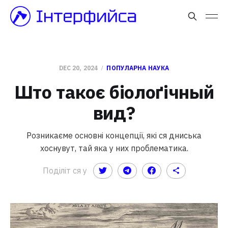
DEC 20, 2024
ПОПУЛАРНА НАУКА
Што такоє біолоґічный
вид?
Розникаєме основні концепції, які ся дниська
хоснувут, тай яка у них проблематика.
Поділіт ся у