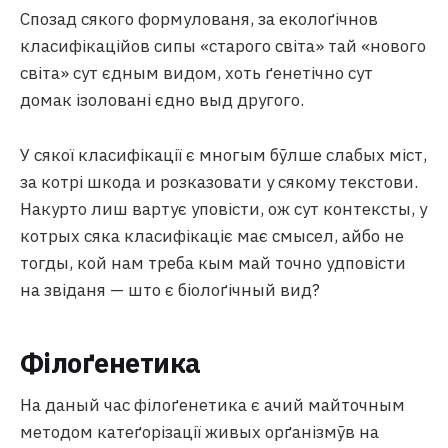
Спозад сякого формулованя, за еколоґічнов
класифікаційов сипы «старого світа» тай «нового
світа» сут єдным видом, хоть ґенетічно сут
домак ізоловані єдно выд другого.
У сякої класифікації є многым бӯлше слабых міст,
за котрі шкода и розказовати у сякому текстови.
Накурто лиш вартує уповісти, ож сут контексты, у
котрых сяка класифікаціє має смысел, айбо не
тогды, кой нам треба кым май точно удповісти
на звіданя — што є біолоґічный вид?
Філоґенетика
На даный час філоґенетика є ачий майточным
методом катеґорізації живых орґанізмӯв на