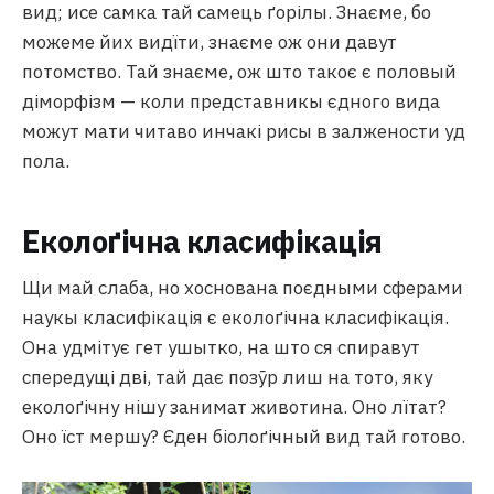
вид; исе самка тай самець ґорілы. Знаєме, бо
можеме йих видїти, знаєме ож они давут
потомство. Тай знаєме, ож што такоє є половый
діморфізм — коли представникы єдного вида
можут мати читаво инчакі рисы в залжености уд
пола.
Еколоґічна класифікація
Щи май слаба, но хоснована поєдными сферами
наукы класифікація є еколоґічна класифікація.
Она удмітує гет ушытко, на што ся спиравут
спередущі дві, тай дає позӯр лиш на тото, яку
еколоґічну нішу занимат животина. Оно лїтат?
Оно їст мершу? Єден біолоґічный вид тай готово.