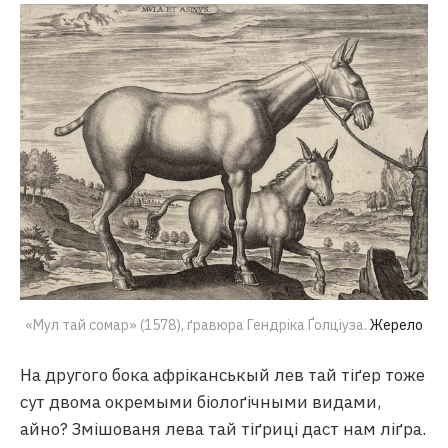
«Мул тай сомар» (1578), ґравюра Гендріка Ґолціуза. 
Жерело
На другого бока афріканськый лев тай тіґер тоже
сут двома окремыми біолоґічными видами,
айно? Змішованя лева тай тіґриці даст нам ліґра.