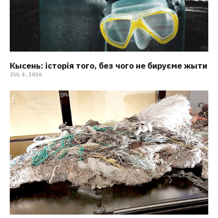
Кысень: історія того, без чого не бируєме жыти
JUL 4, 2026