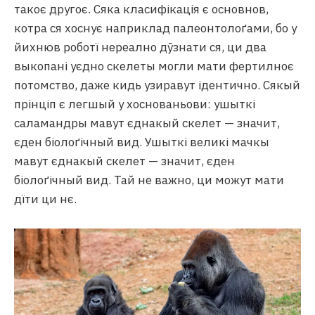
такоє другоє. Сяка класифікація є основнов,
котра ся хоснує наприклад палеонтолоґами, бо у
йихнюв роботї нереално дӯзнати ся, ци два
выкопані уєдно скелеты могли мати фертилноє
потомство, даже кидь узиравут ідентично. Сякый
прінціп є легшый у хоснованьови: ушыткі
саламандры мавут єднакый скелет — значит,
єден біолоґічный вид. Ушыткі великі мачкы
мавут єднакый скелет — значит, єден
біолоґічный вид. Тай не важно, ци можут мати
дїти ци нє.