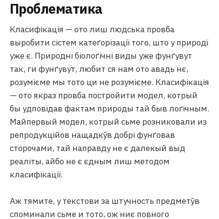
Проблематика
Класифікація — ото лиш людська провба
выробити сістем катеґорізації того, што у природї
уже є. Природні біолоґічні виды уже фунґувут
так, ги фунґувут, любит ся нам ото авадь нє,
розумієме мы тото ци не розумієме. Класифікація
— ото якраз провба постройити модел, котрый
бы удповідав фактам природы тай быв лоґічным.
Майпервый модел, котрый сьме розниковали из
репродукційов нащадкӯв добрі фунґовав
сторочами, тай направду не є далекый выд
реаліты, айбо не є єдным лиш методом
класифікації.
Аж тямите, у текстови за штучность предметӯв
споминали сьме и тото, ож ниє повного