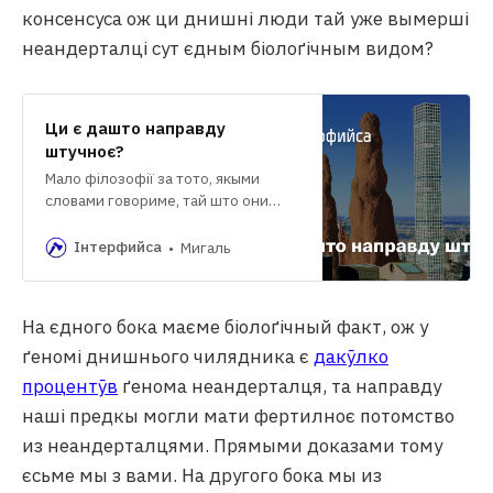
консенсуса ож ци днишні люди тай уже вымерші
неандерталці сут єдным біолоґічным видом?
Ци є дашто направду
штучноє?
Мало філозофії за тото, якыми
словами говориме, тай што они
направду значат.
Інтерфийса
Мигаль
На єдного бока маєме біолоґічный факт, ож у
ґеномі днишнього чилядника є
дакӯлко
процентӯв
ґенома неандерталця, та направду
наші предкы могли мати фертилноє потомство
из неандерталцями. Прямыми доказами тому
єсьме мы з вами. На другого бока мы из