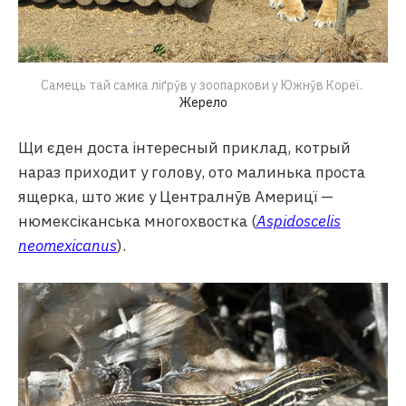
Самець тай самка ліґрӯв у зоопаркови у Южнӯв Кореї. 
Жерело
Щи єден доста інтересный приклад, котрый
нараз приходит у голову, ото малинька проста
ящерка, што жиє у Централнӯв Америцї —
нюмексіканська многохвостка (
Aspidoscelis
neomexicanus
).