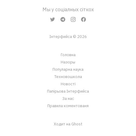
Мы у соціалных сіткох
Інтерфийса © 2026
Головна
Назоры
Популарна наука
Техновошкола
Новостї
Папірьова Інтерфийса
За нас
Правила коментованя
Ходит на Ghost