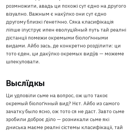
розмножити, авадь ци похожі сут єдно на другого
візуално. Важным є накӯлко они сут єдно
другому близкі ґенетічно. Сяка класифікація
лїпше ілуструє ипен еволуційный путь тай реалні
дістанції помежи окремыми біолоґічными
видами. Айбо зась, де конкретно роздїлити: ци
тото єден, ци дакӯлко окремых видӯв — можеме
шпекуловати.
Выслїдкы
Ци удповіли сьме на вопрос, ож што такоє
окремый біолоґічный вид? Нєт. Айбо из самого
зачатку было ясно, ож тото ся не даст. Завто сьме
зробили доброє дїло — розникали сьме які
дниська маєме реалні сістемы класифікації, тай