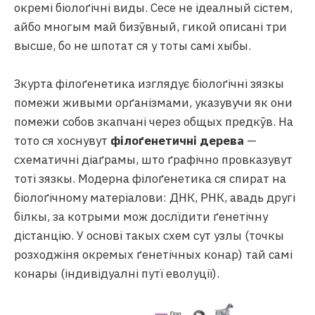
окремі біолоґічні виды. Сесе не ідеалный сістем,
айбо многым май бизӯвный, гикой описані три
высше, бо не шпотат ся у тоты самі хыбы.
Зкурта філоґенетика изглядує біолоґічні зязкы
помежи живыми орґанізмами, указувучи як они
помежи собов зкапчані через общых предкӯв. На
тото ся хоснувут
філоґенетичні дерева
—
схематичні діаґрамы, што ґрафічно провказувут
тоті зязкы. Модерна філоґенетика ся спират на
біолоґічному матеріалови: ДНК, РНК, авадь другі
білкы, за котрыми мож дослїдити ґенетічну
дістанцію. У основі такых схем сут узлы (точкы
розходжіня окремых ґенетічных конар) тай самі
конары (індивідуалні путї еволуції).