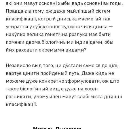
які они мавут основні хыбы вадь основні выгоды.
Правда є в тому, ож даже майлїпшый сістем
класифікації, котрый дниська маєме, ай так
упират ся у субєктівноє суджіня чилядника —
накӯлко велика ґенетічна розлука має быти
помежи двома біолоґічными індивідами, обы
йих раховати окремыми видами?
Независло выд того, ци дӯстали сьме ся до цїлї,
вартує цїнити пройденый путь. Даже кидь не
можеме дуже конкретно зформуловати, ож што
такоє біолоґічный вид, є дуже на хосен
розникати, у чому ипен мавут слабі міста днишні
класифікації.
Мигаль Лыжечко