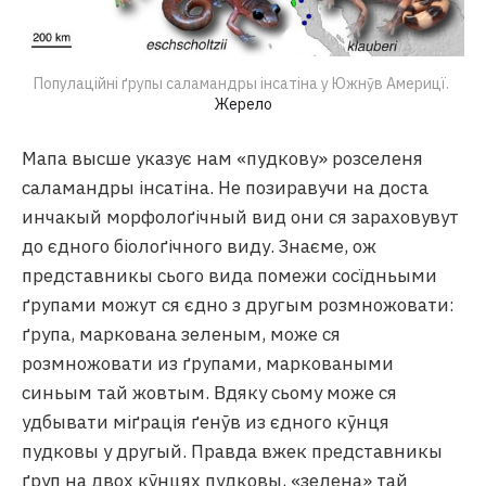
Популаційні ґрупы саламандры інсатіна у Южнӯв Америцї. 
Жерело
Мапа высше указує нам «пудкову» розселеня
саламандры інсатіна. Не позиравучи на доста
инчакый морфолоґічный вид они ся зараховувут
до єдного біолоґічного виду. Знаєме, ож
представникы сього вида помежи сосїдньыми
ґрупами можут ся єдно з другым розмножовати:
ґрупа, маркована зеленым, може ся
розмножовати из ґрупами, марковаными
синьым тай жовтым. Вдяку сьому може ся
удбывати міґрація ґенӯв из єдного кӯнця
пудковы у другый. Правда вжек представникы
ґруп на двох кӯнцях пудковы, «зелена» тай