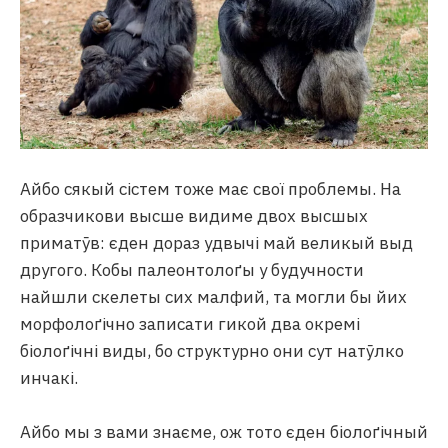
Айбо сякый сістем тоже має свої проблемы. На
образчикови высше видиме двох высшых
приматӯв: єден дораз удвычі май великый выд
другого. Кобы палеонтолоґы у будучности
найшли скелеты сих малфий, та могли бы йих
морфолоґічно записати гикой два окремі
біолоґічні виды, бо структурно они сут натӯлко
инчакі.
Айбо мы з вами знаєме, ож тото єден біолоґічный