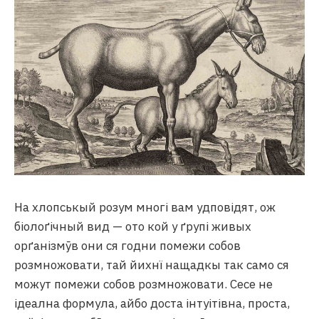
На хлопськый розум многі вам удповідят, ож
біолоґічный вид — ото кой у ґрупі живых
орґанізмӯв они ся годни помежи собов
розмножовати, тай йихнї нащадкы так само ся
можут помежи собов розмножовати. Сесе не
ідеална формула, айбо доста інтуітівна, проста,