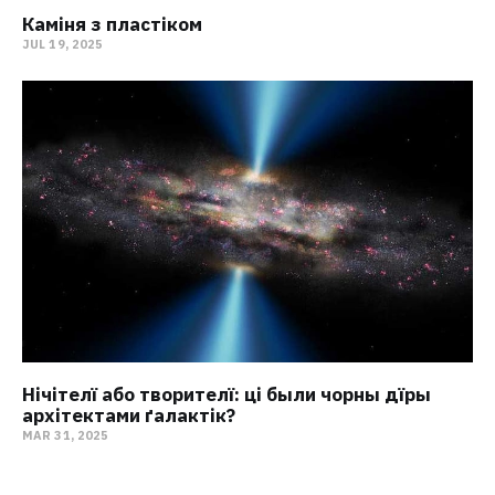
Каміня з пластіком
JUL 19, 2025
Нічітелї або творителї: ці были чорны дїры
архітектами ґалактік?
MAR 31, 2025