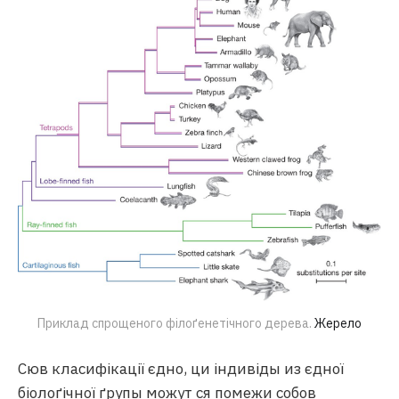
Приклад спрощеного філоґенетічного дерева. 
Жерело
Сюв класифікації єдно, ци індивіды из єдної
біолоґічної ґрупы можут ся помежи собов