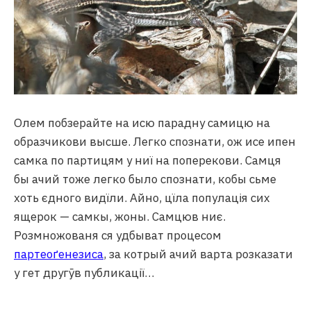
Олем побзерайте на исю парадну самицю на
образчикови высше. Легко спознати, ож исе ипен
самка по партицям у ниї на поперекови. Самця
бы ачий тоже легко было спознати, кобы сьме
хоть єдного видїли. Айно, цїла популація сих
ящерок — самкы, жоны. Самцюв ниє.
Розмножованя ся удбыват процесом
партеоґенезиса
, за котрый ачий варта розказати
у гет другӯв публикації…