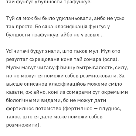
тай фунґує у бӯлшости трафункӯв.
Туй ся мож бы было удкланьовати, айбо не усьо
так просто. Бо сяка класифікація фунґує у
бӯлшости трафункӯв, айбо не у всьых…
Усї читачі будут знати, што такоє мул. Мул ото
резултат схрещованя коня тай сомара (осла).
Мулы мавут читаву фізичну вытрывалость, силу,
но не можут ся помежи собов розмножовати. За
высше описанов класіфікаційов можеме сміло
казати, ож айно, конї из сомарами сут окремыми
біолоґічными видами, бо не можут дати
фертилноє потомство (фертилноє — плудноє,
такоє, што ся дале може помежи собов
розмножити).