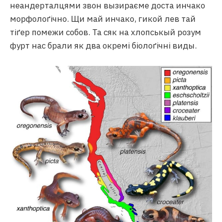
неандерталцями звон вызираєме доста инчако
морфолоґічно. Щи май инчако, гикой лев тай
тіґер помежи собов. Та сяк на хлопськый розум
фурт нас брали як два окремі біолоґічні виды.