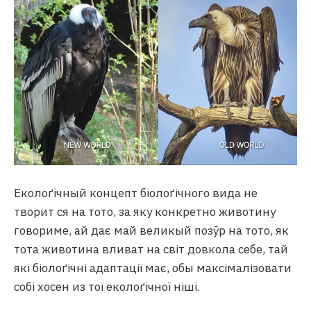
Еколоґічный концепт біолоґічного вида не
творит ся на тото, за яку конкретно животину
говориме, ай дає май великый позӯр на тото, як
тота животина вливат на світ довкола себе, тай
які біолоґічні адаптації має, обы максімалізовати
собі хосен из тої еколоґічної ніші.