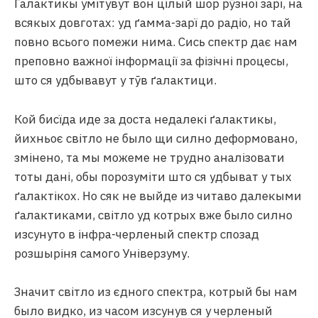
Ґалактикы умітувут вон цїлый шор рӯзної зарї, на
всякых довготах: уд ґамма-зарї до радіо, но тай
повно всього помежи нима. Сись спектр дає нам
преповно важної інформації за фізічні процесы,
што ся удбывавут у тӯв ґалактици.
Кой бисїда иде за доста недалекі ґалактикы,
йихньоє світло не было щи силно деформовано,
змінено, та мы можеме не трудно аналізовати
тоты дані, обы порозуміти што ся удбыват у тых
ґалактікох. Но сяк не выйде из читаво далекыми
ґалактиками, світло уд котрых вже было силно
изсунуто в інфра-черленый спектр спозад
розшыріня самого Універзуму.
Значит світло из єдного спектра, котрый бы нам
было видко, из часом изсунув ся у черленый