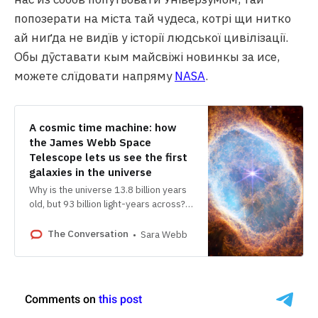
попозерати на міста тай чудеса, котрі щи нитко
ай ниґда не видїв у історії людської цивілізації.
Обы дӯставати кым майсвіжі новинкы за исе,
можете слїдовати напряму
NASA
.
A cosmic time machine: how
the James Webb Space
Telescope lets us see the first
galaxies in the universe
Why is the universe 13.8 billion years
old, but 93 billion light-years across?
It’s all about how light travels through
the cosmos.
The Conversation
Sara Webb