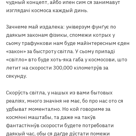
чудный концепт, айбо ипен сим ся занимавут
изглядачі космоса каждый динь.
Зачнеме май издалека: універзум фунґує по
даякым законам фізикы, спомежи котрых у
сьому трафункови нам буде майінтересным єден
«закон» за быстроту світла. У сьому припадї
«світло» вто буде хоть-яка габа у космосови, што
летит на скорости 300,000 кілометрӯв за
секунду.
Скорӯсть світла, у нашых из вами бытовых
реаліях, много значіня не має, бо про нас ото ся
удбыват моментално. Но кой говориме за
космічні маштабы, та даже на такӯв
фантастічнӯв скорости будете потребовати
даякый час, обы ся даґде дӯстати помежи