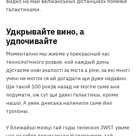
видко на май веліканськых дістанційох помежи
ґалактиками.
Удкрывайте вино, а
удпочивайте
Моментално мы жиєме у прекрасный час
технолоґічного розвоя, кой каждый динь
дӯстаєме нові зналостї за міста а рїчи, за які многі
учені не могли ся ай догадати щи дуже недавно.
Щи такой 100 рокӯв назад не могли сьме ани
подумати, ож сут щи даякі ґалактикы, кроме
нашої. А ужек дниська наличили сьме йих
тріліоны.
У ближайші місяцї тай годы телескоп JWST узьме
нас из собов попутьовати Універзумом, тай