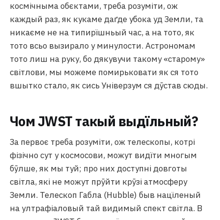
космічныма обєктами, треба розуміти, ож
каждый раз, як кукаме даґде убока уд Земли, та
никаєме не на типирїшньый час, а на тото, як
тото всьо вызирало у минулости. Астрономам
тото лиш на руку, бо дякувучи такому «старому»
світлови, мы можеме помирьковати як ся тото
вшытко стало, як сись Універзум ся дӯстав сюды.
Чом JWST такый выдїльный?
За первоє треба розуміти, ож телескопы, котрі
фізічно сут у космосови, можут видїти многым
бӯлше, як мы туй; про них доступні довготы
світла, які не можут прӯйти крӯзі атмосферу
Земли. Телескоп Габла (Hubble) быв нацїленый
на ултрафіаловый тай видимый спект світла. В