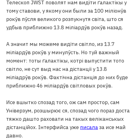
Телескоп JWST поволят нам видїти ґалактікы у
тому ставови, у якому они были за 100 міліонӯв
рокӯв пӯсля великого розпукнутя світа, што ся
удбыв приближно 13.8 міліардӯв рокӯв назад.
А значит мы можеме видїти світло, из 13.7
міліардӯв рокӯв у минулӯсть. Но туй важный
момент: тоты ґалактікы, котрі выпустити тото
світло, не сут выд нас на дістанції у 13.8
міліадрӯв рокӯв. Фактічна дістанція до них буде
приближно 46 міліардӯв світловых рокӯв.
Исе вшытко спозад того, ож сам простор, сам
Універзум, розшырює ся, спозад чого пораз доста
тяжко дашто раховати на такых веліканськых
дістанційох. Інтерфийса уже
писала
за исе май
давно.