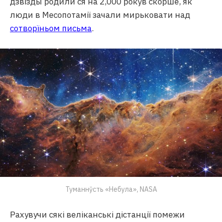
дзвізды родили ся на 2,000 рокӯв скорше, як
люди в Месопотамії зачали мирьковати над
сотворїньом письма
.
Туманнӯсть «Небула», NASA
Рахувучи сякі веліканські дістанції помежи