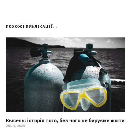
ПОХОЖІ ПУБЛІКАЦІЇ…
Кысень: історія того, без чого не бируєме жыти
JUL 4, 2026