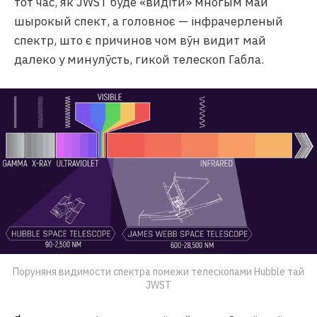
тот час, як JWST буде «видїти» многым май
шырокый спект, а головноє — інфрачерленый
спектр, што є причинов чом вӯн видит май
далеко у минулӯсть, гикой телескоп Габла.
Поруняня видимости спектра помежи телескопами Hubble тай
JWST