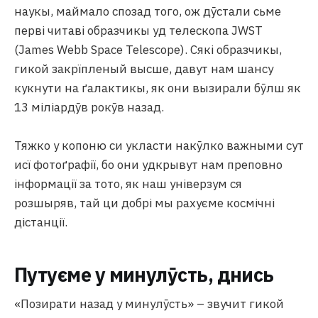
наукы, маймало спозад того, ож дӯстали сьме
перві читаві образчикы уд телескопа JWST
(James Webb Space Telescope). Сякі образчикы,
гикой закрїпленый высше, давут нам шансу
кукнути на ґалактикы, як они вызирали бӯлш як
13 міліардӯв рокӯв назад.
Тяжко у копоню си укласти накӯлко важными сут
исї фотоґрафії, бо они удкрывут нам преповно
інформації за тото, як наш універзум ся
розшыряв, тай ци добрі мы рахуєме космічні
дістанції.
Путуєме у минулӯсть, днись
«Позирати назад у минулӯсть» – звучит гикой