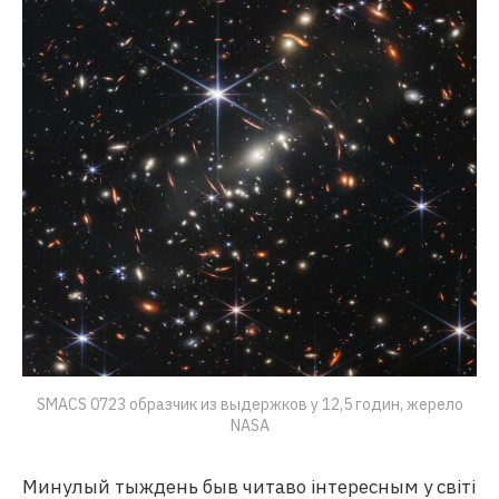
SMACS 0723 образчик из выдержков у 12,5 годин, жерело
NASA
Минулый тыждень быв читаво інтересным у світі