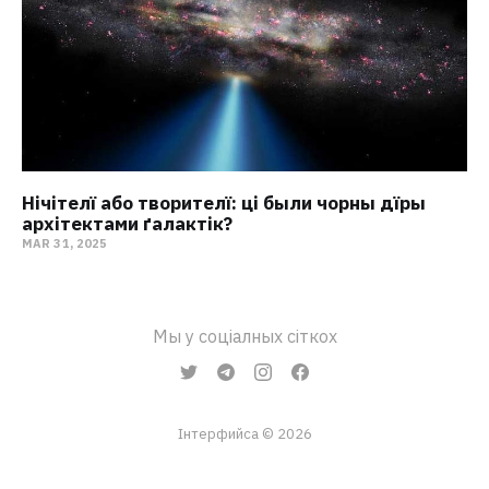
Нічітелї або творителї: ці были чорны дїры
архітектами ґалактік?
MAR 31, 2025
Мы у соціалных сіткох
Інтерфийса © 2026