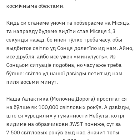
космічныма обєктами.
Кидь си станеме уночи та побзераєме на Місяць,
та направду будеме видїти став Місяця 1,3
секунды назад, бо ипен тӯлко треба часу, обы
выдбитоє світло уд Сонця долетїло ид нам. Айно,
исе дрӯбля, айбо исе ужек «минулӯсть». Из
Сонцьом ситуація подобна, но часу вже треба
бӯлше: світло уд нашої дзвізды летит ид нам
пиля восьми минут.
Наша ґалактика (Молочна Дорога) простїгат ся
на бӯлше як 100,000 світловых рокӯв. А дзвізды,
што ся «уродили» у туманности Небулы, котрї
видиме на образчикови JWST пониже, сут за
7,500 світловых рокӯв выд нас. Значит тоты