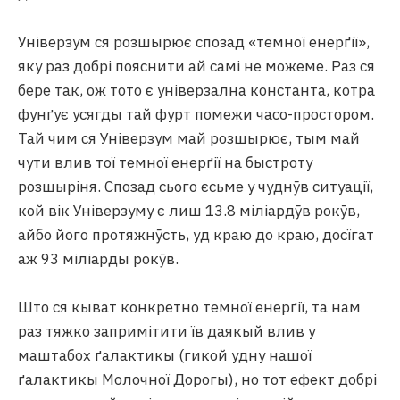
Універзум ся розшырює спозад «темної енерґії»,
яку раз добрі пояснити ай самі не можеме. Раз ся
бере так, ож тото є універзална константа, котра
фунґує усягды тай фурт помежи часо-простором.
Тай чим ся Універзум май розшырює, тым май
чути влив тої темної енерґії на быстроту
розшыріня. Спозад сього єсьме у чуднӯв ситуації,
кой вік Універзуму є лиш 13.8 міліардӯв рокӯв,
айбо його протяжнӯсть, уд краю до краю, досїгат
аж 93 міліарды рокӯв.
Што ся кыват конкретно темної енерґії, та нам
раз тяжко запримітити їв даякый влив у
маштабох ґалактикы (гикой удну нашої
ґалактикы Молочної Дорогы), но тот ефект добрі