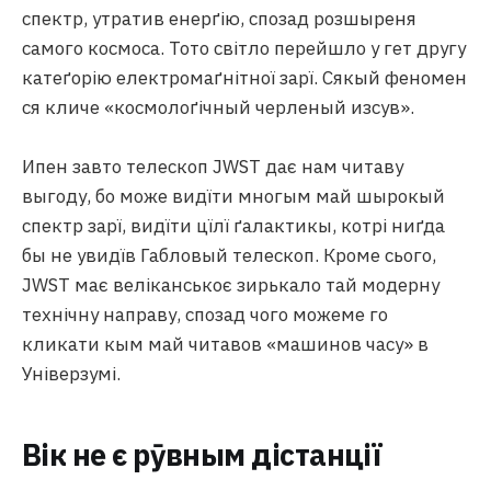
спектр, утратив енерґію, спозад розшыреня
самого космоса. Тото світло перейшло у гет другу
катеґорію електромаґнітної зарї. Сякый феномен
ся кличе «космолоґічный черленый изсув».
Ипен завто телескоп JWST дає нам читаву
выгоду, бо може видїти многым май шырокый
спектр зарї, видїти цїлї ґалактикы, котрі ниґда
бы не увидїв Габловый телескоп. Кроме сього,
JWST має веліканськоє зирькало тай модерну
технічну направу, спозад чого можеме го
кликати кым май читавов «машинов часу» в
Універзумі.
Вік не є рӯвным дістанції