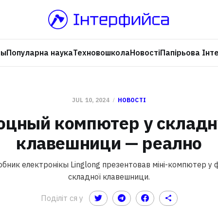
ры
Популарна наука
Техновошкола
Новості
Папірьова Інт
JUL 10, 2024
НОВОСТІ
оцный компютер у складн
клавешници — реално
бник електронікы Linglong презентовав міні-компютер 
складної клавешници.
Поділіт ся у