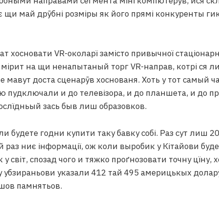
добными направами сеґмента міні компютерӯв, ися ск
 щи май дрӯбні розміры як його прямі конкуренты ги
т хосновати VR-околарї замісто привычної стаціонарн
 мірит на щи ненапытаный торг VR-направ, котрі ся 
е мавут доста сценарӯв хоснованя. Хоть у тот самый ча
пудключали и до телевізора, и до планшета, и до пр
ослїдньый зась быв лиш образовков.
оли будете годни купити таку бавку собі. Раз сут лиш 2
й раз ниє інформації, ож коли выробик у Кітайови буд
у світ, спозад чого и тяжко проґнозовати точну цїну, 
у убзираньови указали 412 тай 495 америцькых доларӯв
шов памнятьов.