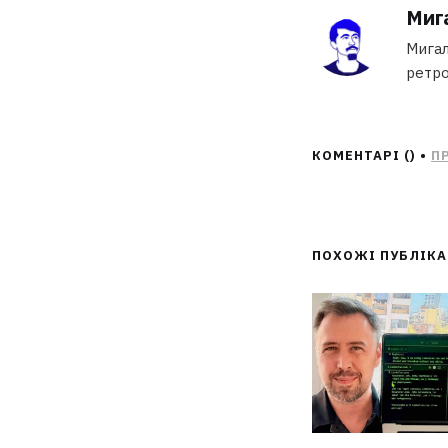
Миг
Мигал
ретро
КОМЕНТАРІ (
) •
П
ПОХОЖІ ПУБЛІК