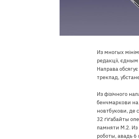
Из многых мінім
редакції, єдным
Направа обсягує
трекпад, убстан
Из фізічного на
бенчмаркови н
новтбукови, де 
32 ґіґабайты оп
памняти M.2. Из
роботы, авадь 6