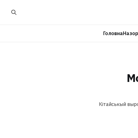
Головна
Назо
М
Кітайськый выро