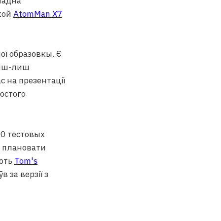
ладна
кой
AtomMan X7
ої образовкы. Є
лиш-лиш
с на презентації
остого
00 тестовых
е плановати
хоть
Tom's
 за верзії з