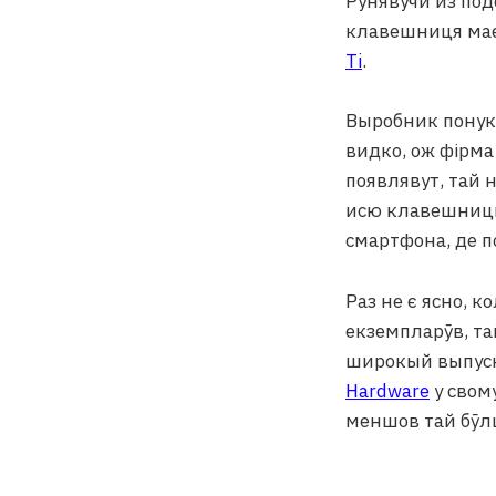
Рунявучи из по
клавешниця має
Ti
.
Выробник понука
видко, ож фірма
появлявут, тай н
исю клавешницю 
смартфона, де п
Раз не є ясно, к
екземпларӯв, та
широкый выпуск 
Hardware
у свом
меншов тай бӯл