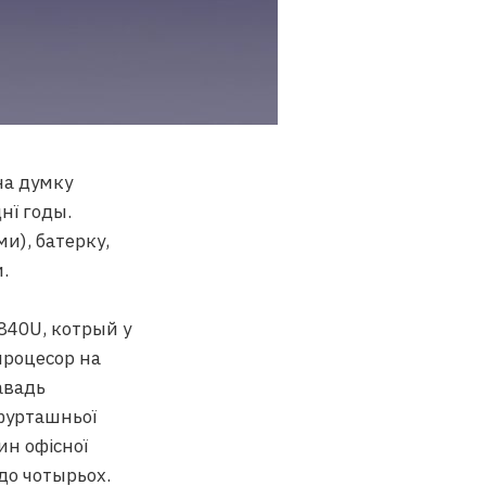
на думку
нї годы.
и), батерку,
.
840U, котрый у
процесор на
авадь
 фурташньої
ин офісної
до чотырьох.