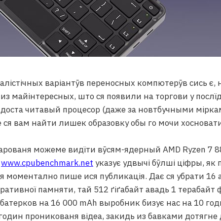
алістічных варіантӯв переносных компютерӯв сись є, 
 из майінтересных, што ся появили на торгови у послїд
 доста читавый процесор (даже за новтбучными міркам
е ся вам найти лишек образовку обы го мочи хосновати
парованя можеме видїти вӯсям-ядерный AMD Ryzen 7 8
а
www.cpubenchmark.net
указує удвычі бӯлші ціфры, як 
ся моментално пише ися публикація. Дає ся убрати 16 
еративної памняти, тай 512 ґіґабайт авадь 1 терабайт
 батерков на 16 000 mAh выробник бизує нас на 10 год
 годин проникованя відеа, закидь из бавками дотягне 