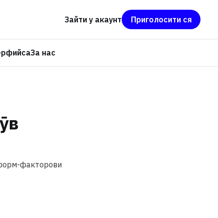
Зайти у акаунт
Приголосити ся
ерфийса
За нас
ӯв
у форм-факторови