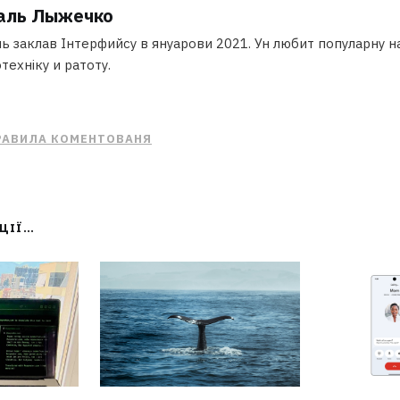
аль Лыжечко
ь заклав Інтерфийсу в януарови 2021. Ун любит популарну на
техніку и ратоту.
РАВИЛА КОМЕНТОВАНЯ
АЦІЇ…