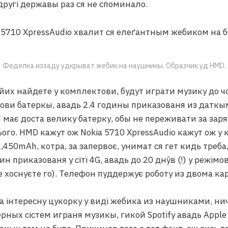
 другі державы раз ся не споминало.
Феделка иззаду удкрыват жебик на наушникы. Образчик уд HMD.
их найдете у комплектови, будут играти музику до 
ови батеркы, авадь 2.4 годины приказованя из даткы
 має доста велику батерку, обы не переживати за зар
ого. HMD кажут ож Nokia 5710 XpressAudio кажут ож у
,450mAh, котра, за запервоє, унимат ся гет кидь треба,
ин приказованя у сїтї 4G, авадь до 20 днӯв (!) у режім
е хоснуєте го). Телефон пуддержує роботу из двома ка
а інтересну цукорку у видї жебика из наушниками, нич
ных сістем играня музикы, гикой Spotify авадь Apple 