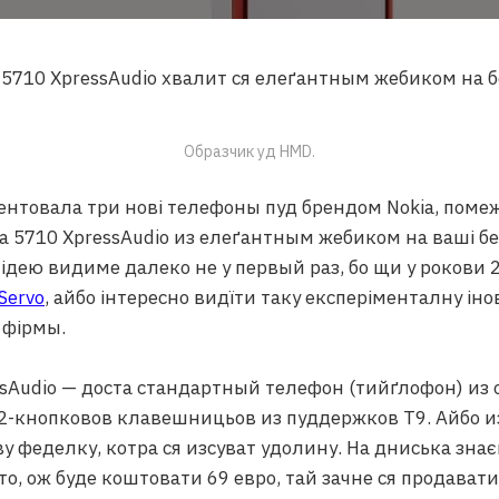
Образчик уд HMD.
ентовала три нові телефоны пуд брендом Nokia, пом
a 5710 XpressAudio из елеґантным жебиком на ваші б
ідею видиме далеко не у первый раз, бо щи у рокови 2
Servo
, айбо інтересно видїти таку експеріменталну іно
 фірмы.
ssAudio — доста стандартный телефон (тийґлофон) из 
 12-кнопковов клавешницьов из пуддержков T9. Айбо 
ву феделку, котра ся изсуват удолину. На дниська знає
о, ож буде коштовати 69 евро, тай зачне ся продавати 