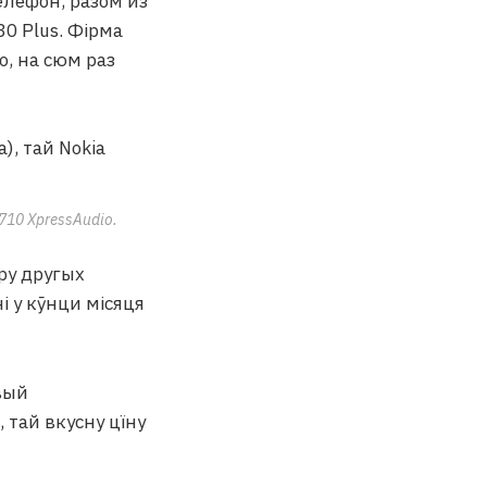
телефон, разом из
30 Plus. Фірма
о, на сюм раз
5710 XpressAudio.
ру другых
і у кӯнци місяця
вый
 тай вкусну цїну