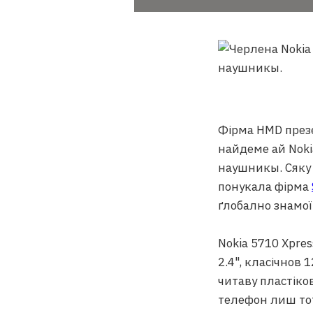
Фірма HMD през
найдеме ай Noki
наушникы. Сяку 
понукала фірма
ґлобално знамої
Nokia 5710 Xpre
2.4", класічнов
читаву пластіко
телефон лиш тот