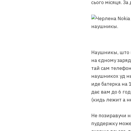
сього місяця. За
Наушникы, што й
на єдному заряд
тай сам телефон
наушникох уд нь
иде батерка на 1
дає вам до 6 год
(кидь лежит а н
Не позиравучи н
пуддержку можер