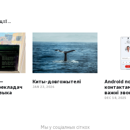
АЦІЇ…
 —
Киты-довгожытелі
Android п
рекладач
контакта
JAN 23, 2026
языка
важні зво
DEC 18, 2025
Мы у соціалных сіткох