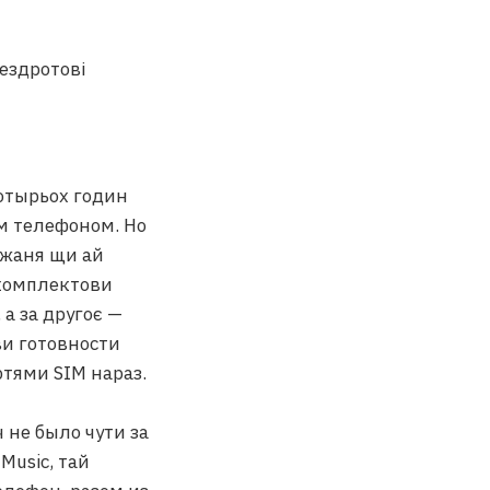
чотырьох годин
м телефоном. Но
яжаня щи ай
 комплектови
 а за другоє —
ови готовности
ртями SIM нараз.
 не было чути за
Music, тай