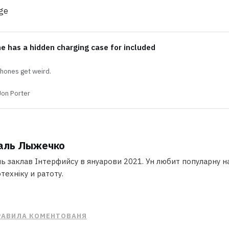
ge
e has a hidden charging case for included
hones get weird.
Jon Porter
аль Лыжечко
ь заклав Інтерфийсу в януарови 2021. Ун любит популарну на
техніку и ратоту.
РАВИЛА КОМЕНТОВАНЯ