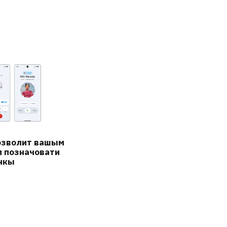
озволит вашым
м позначовати
нкы