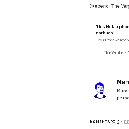
Жерело: The Ver
This Nokia phon
earbuds
HMD’s throwback p
The Verge
Миг
Мигал
ретро
КОМЕНТАРІ (
) •
П