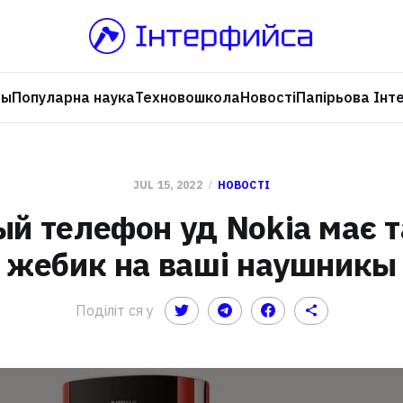
ры
Популарна наука
Техновошкола
Новості
Папірьова Інт
JUL 15, 2022
НОВОСТІ
й телефон уд Nokia має 
жебик на ваші наушникы
Поділіт ся у