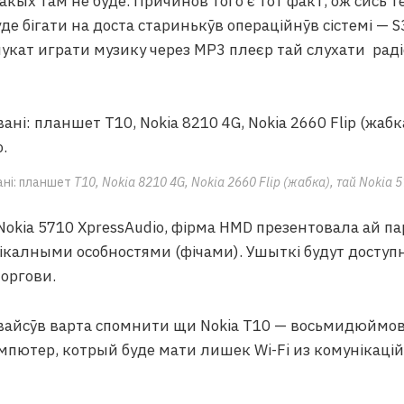
акых там не буде. Причинов того є тот факт, ож сись 
де бігати на доста старинькӯв операційнӯв сістемі — S
укат играти музику через MP3 плеєр тай слухати раді
ні: планшет
T10, Nokia 8210 4G, Nokia 2660 Flip (жабка), тай Nokia 
okia 5710 XpressAudio, фірма HMD презентовала ай па
ікалными особностями (фічами). Ушыткі будут доступн
торгови.
вайсӯв варта спомнити щи Nokia T10 — восьмидюймо
ютер, котрый буде мати лишек Wi-Fi из комунікацій,