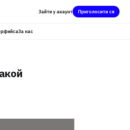
Зайти у акаунт
Приголосити ся
ерфийса
За нас
такой