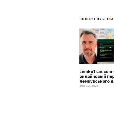
ПОХОЖІ ПУБЛІК
LemkoTran.com
онлайновый пе
лемкувського 
JUN 12, 2026