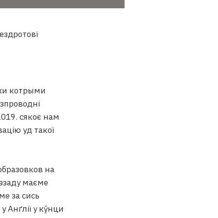
ежи котрыми
езпроводні
019. сякоє нам
вацію уд такої
образовков на
иззаду маєме
ме за сись
у Анґлії у кӯнци