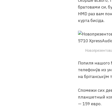
скорше всього, т
братовами си, бу
HMD раз вам пон
курта бисїда.
Новопрезентова
Попиля нашого N
телефонӯв из ун
на брітанськӯм 
Спомежи сих де
планшетный комп
— 159 евро.