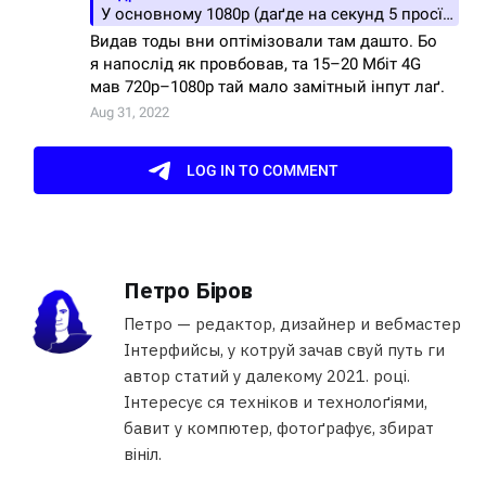
Петро Біров
Петро — редактор, дизайнер и вебмастер
Інтерфийсы, у котруй зачав свуй путь ги
автор статий у далекому 2021. році.
Інтересує ся техніков и технолоґіями,
бавит у компютер, фотоґрафує, збират
вініл.