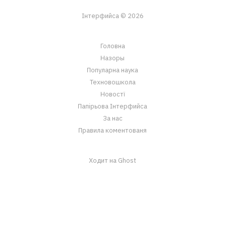
Інтерфийса © 2026
Головна
Назоры
Популарна наука
Техновошкола
Новостї
Папірьова Інтерфийса
За нас
Правила коментованя
Ходит на Ghost