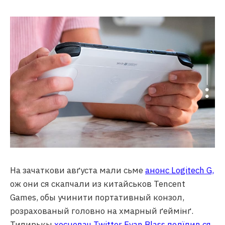
На зачаткови авґуста мали сьме
анонс Logitech G,
ож они ся скапчали из китайськов Tencent
Games, обы учинити портативный конзол,
розрахованый головно на хмарный ґеймінґ.
Типирькы
хосновач Twitter Evan Blass подїлив ся