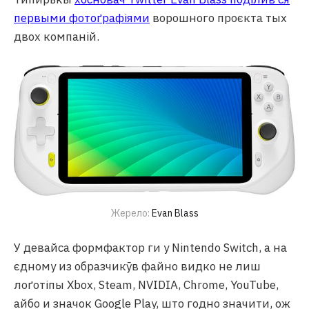
первыми фотоґрафіями
ворошного проєкта тых
двох компаній.
Жерело:
Evan Blass
У девайса формфактор ги у Nintendo Switch, а на
єдному из образчикӯв файно видко не лиш
лоґотіпы Xbox, Steam, NVIDIA, Chrome, YouTube,
айбо и значок Google Play, што годно значити, ож