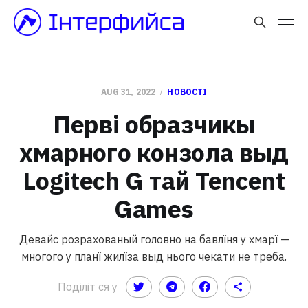
AUG 31, 2022
НОВОСТІ
Перві образчикы
хмарного конзола выд
Logitech G тай Tencent
Games
Девайс розрахованый головно на бавлїня у хмарї —
многого у планї жилїза выд нього чекати не треба.
Поділіт ся у