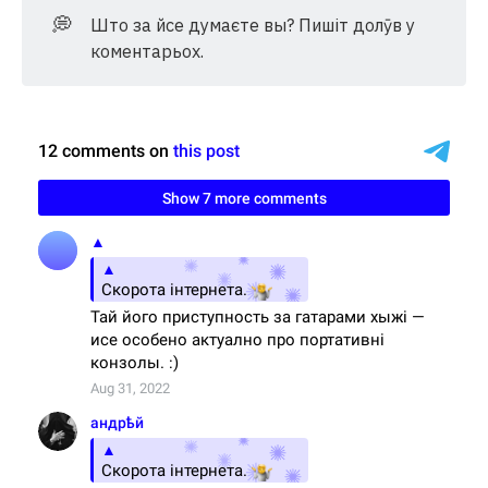
💭
Што за йсе думаєте вы? Пишіт долӯв у
коментарьох.