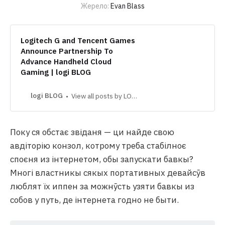
Жерело:
Evan Blass
Logitech G and Tencent Games
Announce Partnership To
Advance Handheld Cloud
Gaming | logi BLOG
logi BLOG
View all posts by LOGITECH →
Поку ся обстає звіданя — ци найде свою
авдіторію конзол, котрому треба стабілноє
споєня из інтернетом, обы запускати бавкы?
Многі властникы сякых портативных девайсӯв
люблят їх иппен за можнӯсть узяти бавкы из
собов у путь, де інтернета годно не быти.