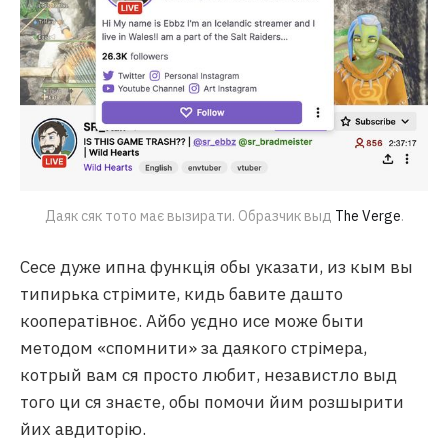
Даяк сяк тото має вызирати. Образчик выд
The Verge
.
Сесе дуже ипна функція обы указати, из кым вы
типирька стрімите, кидь бавите дашто
кооператівноє. Айбо уєдно исе може быти
методом «спомнити» за даякого стрімера,
котрый вам ся просто любит, независтло выд
того ци ся знаєте, обы помочи йим розшырити
йих авдиторію.