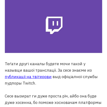
Теґати другі каналы будете мочи такой у
назывци вашої транслації. За сесе знаєме из
публикації на твітерови
выд офіціалної службы
пудпоры Twitch.
Сесе вызират ги дуже проста рїч, айбо она буде
дуже хосенна, бо поможе хосновачам платформы