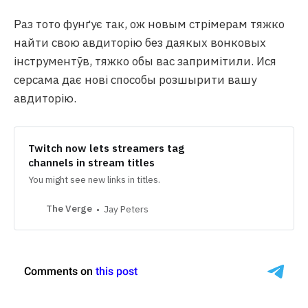
Раз тото фунґує так, ож новым стрімерам тяжко
найти свою авдиторію без даякых вонковых
інструментӯв, тяжко обы вас запримітили. Ися
серсама дає нові способы розшырити вашу
авдиторію.
Twitch now lets streamers tag
channels in stream titles
You might see new links in titles.
The Verge
Jay Peters