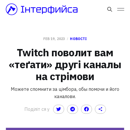
FEB 19, 2023
НОВОСТІ
Twitch поволит вам
«теґати» другі каналы
на стрімови
Можете спомнити за цімбора, обы помочи и його
каналови.
Поділіт ся у