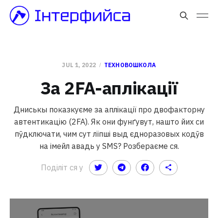
JUL 1, 2022
ТЕХНОВОШКОЛА
За 2FA-аплікації
Дниськы показкуєме за аплікації про двофакторну
автентикацію (2FA). Як они фунґувут, нашто йих си
пӯдключати, чим сут лїпші выд єдноразовых кодӯв
на імейл авадь у SMS? Розбераєме ся.
Поділіт ся у