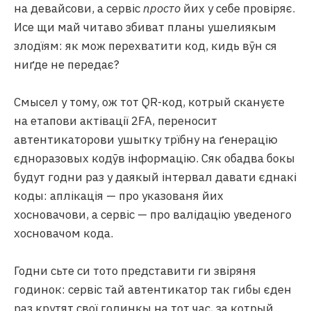
на девайсови, а сервіс
просто
йих у себе провіряє.
Исе щи май читаво збиват планы ушелиякым
злодїям: як мож перехватити код, кидь вӯн ся
ниґде не передає?
Смысел у тому, ож тот QR-код, котрый скануєте
на етапови актівації 2FA, переносит
автентикаторови ушытку трїбну на ґенерацію
єдноразовых кодӯв інформацію. Сяк обадва бокы
будут годни раз у даякый інтервал давати єднакі
коды: аплікація — про указованя йих
хосновачови, а сервіс — про валідацію уведеного
хосновачом кода.
Годни сьте си тото представити ги звіряня
годинок: сервіс тай автентикатор так гибы єден
раз крутят свої годинкы на тот час, за котрый