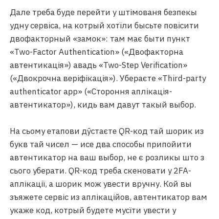
Дале треба буде перейти у штімованя безпекы
удну сервіса, на котрый хотїли бысьте повісити
двофакторный «замок»: там має быти пункт
«Two-Factor Authentication» («Двофакторна
автентикація») авадь «Two-Step Verification»
(«Двокрочна веріфікація»). Убераєте «Third-party
authenticator app» («Стороння аплікація-
автентикатор»), кидь вам давут такый выбор.
На сьому етапови дӯстаєте QR-код тай шорик из
букв тай чисел — исе два способы припойити
автентикатор на ваш выбор, не є розликы што з
сього уберати. QR-код треба скеновати у 2FA-
аплікації, а шорик мож увести вручну. Кой вы
зъяжете сервіс из аплікаційов, автентикатор вам
укаже код, котрый будете мусїти увести у