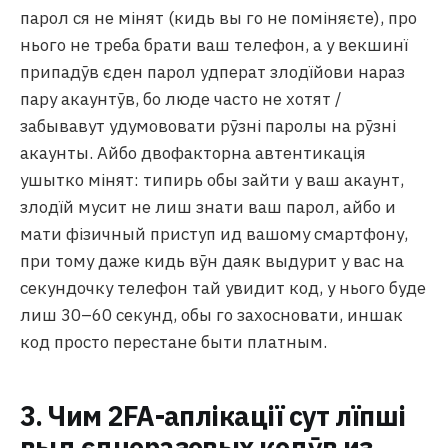
парол ся не мінят (кидь вы го не поміняєте), про
нього не треба брати ваш телефон, а у векшинї
припадӯв єден парол удперат злодїйови нараз
пару акаунтӯв, бо люде часто не хотят /
забывавут удумововати рӯзні паролы на рӯзні
акаунты. Айбо двофакторна автентикація
ушытко мінят: типирь обы зайти у ваш акаунт,
злодїй мусит не лиш знати ваш парол, айбо и
мати фізичный приступ ид вашому смартфону,
при тому даже кидь вӯн даяк выдурит у вас на
секундочку телефон тай увидит код, у нього буде
лиш 30–60 секунд, обы го захосновати, иншак
код просто перестане быти платным.
3. Чим 2FA-аплікації сут лїпші
выд єдноразовых кодӯв из