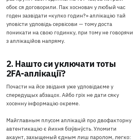
обоє ся договорили. Пак хосновач у любый час
годен зазвідати «кулко годин?» аплікацію тай
уповісти удповідь сервісови — тому доста
поникати на свою годинку, при тому не говорячи
з аплікаційов напряму.
2. Нашто си уключати тоты
2FA-аплікації?
Почасти на йсе звіданя уже удповідаєме у
спередущых абзацох. Айбо грїх не дати сяку
хосенну інформацію окреме.
Майглавным плусом аплікацій про двофакторну
автентикацію є йихня бізӯвнӯсть. Уломити
акаунт, захыщеный єдным лиш паролом, легко: