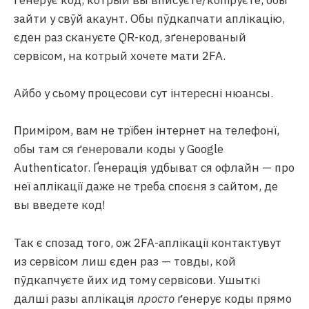
ґенерує код, котрый вы вписуєте/копіруєте, обы
зайти у свӯй акаунт. Обы пӯдкапчати аплікацію,
єден раз скануєте QR-код, зґенерованый
сервісом, на котрый хочете мати 2FA.
Айбо у сьому процесови сут інтересні нюансы.
Приміром, вам не трїбен інтернет на телефонї,
обы там ся ґенеровали коды у Google
Authenticator. Ґенерація удбыват ся офлайн — про
неї аплікації даже не треба споєня з сайтом, де
вы введете код!
Так є спозад того, ож 2FA-аплікації контактувут
из сервісом лиш єден раз — товды, кой
пӯдкапчуєте йих ид тому сервісови. Ушыткі
далші разы аплікація
просто
ґенерує коды прямо