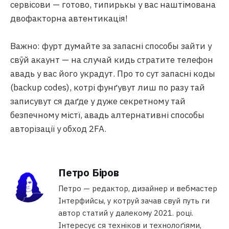
сервісови — готово, типирькы у вас наштімована
двофакторна автентикація!
Важно: фурт думайте за запасні способы зайти у
свӯй акаунт — на случай кидь стратите телефон
авадь у вас його украдут. Про то сут запасні коды
(backup codes), котрі фунґувут лиш по разу тай
записувут ся даґде у дуже секретному тай
безпечному містї, авадь алтернативні способы
авторізації у обход 2FA.
Петро Біров
Петро — редактор, дизайнер и вебмастер
Інтерфийсы, у котруй зачав свуй путь ги
автор статий у далекому 2021. році.
Інтересує ся техніков и технолоґіями,