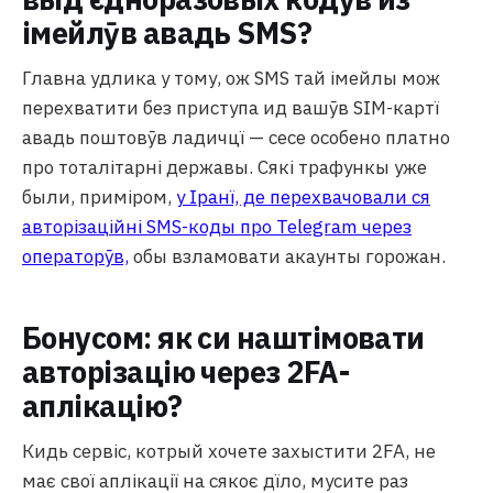
імейлӯв авадь SMS?
Главна удлика у тому, ож SMS тай імейлы мож
перехватити без приступа ид вашӯв SIM-картї
авадь поштовӯв ладичцї — сесе особено платно
про тоталітарні державы. Сякі трафункы уже
были, приміром,
у Іранї, де перехвачовали ся
авторізаційні SMS-коды про Telegram через
операторӯв,
обы взламовати акаунты горожан.
Бонусом: як си наштімовати
авторізацію через 2FA-
аплікацію?
Кидь сервіс, котрый хочете захыстити 2FA, не
має свої аплікації на сякоє дїло, мусите раз