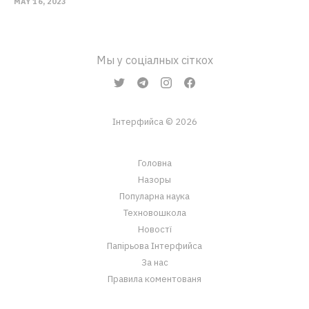
MAY 16, 2023
Мы у соціалных сіткох
Інтерфийса © 2026
Головна
Назоры
Популарна наука
Техновошкола
Новостї
Папірьова Інтерфийса
За нас
Правила коментованя