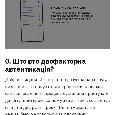
0. Што вто двофакторна
автентикація?
Доброє звіданя. Ися страшно розумна пара слӯв,
кидь описати накурто тай простыми словами,
означає роздїленя процеса дӯставаня приступа д
дачому (приміром, вашому акаунтови у соціалнӯв
сїтцї) на два рӯзні крокы. Иппен «рӯзні», бо
иншак бысьме говорили за двокрочну