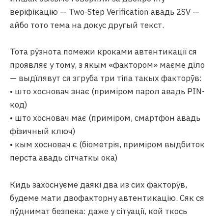
веріфікацію — Two-Step Verification авадь 2SV —
айбо тото тема на докус другый текст.
Тота рӯзнота помежи кроками автентикації ся
проявляє у тому, з якым «фактором» маєме дїло
— выдїлявут ся згруба три тіпа такых факторӯв:
• што хосновач знає (приміром парол авадь PIN-
код)
• што хосновач має (приміром, смартфон авадь
фізичный ключ)
• кым хосновач є (біометрія, приміром выдбиток
перста авадь сїтчаткы ока)
Кидь захоснуєме даякі два из сих факторӯв,
будеме мати двофакторну автентикацію. Сяк ся
пӯднимат безпека: даже у сітуації, кой ткось