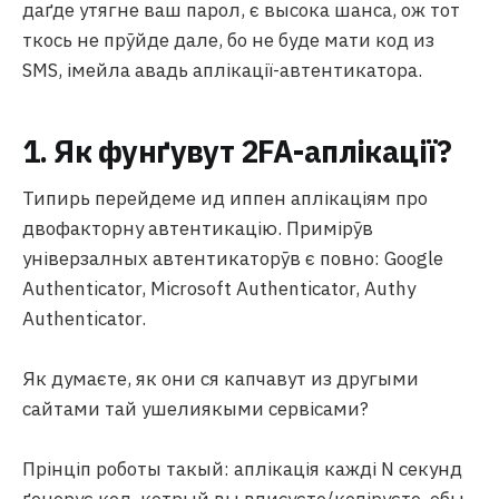
даґде утягне ваш парол, є высока шанса, ож тот
ткось не прӯйде дале, бо не буде мати код из
SMS, імейла авадь аплікації-автентикатора.
1. Як фунґувут 2FA-аплікації?
Типирь перейдеме ид иппен аплікаціям про
двофакторну автентикацію. Примірӯв
універзалных автентикаторӯв є повно: Google
Authenticator, Microsoft Authenticator, Authy
Authenticator.
Як думаєте, як они ся капчавут из другыми
сайтами тай ушелиякыми сервісами?
Прінціп роботы такый: аплікація кажді N секунд